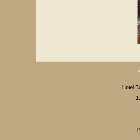
Hotel B
1
P